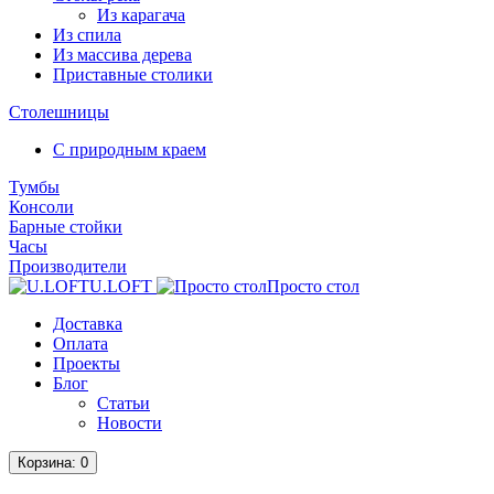
Из карагача
Из спила
Из массива дерева
Приставные столики
Столешницы
С природным краем
Тумбы
Консоли
Барные стойки
Часы
Производители
U.LOFT
Просто стол
Доставка
Оплата
Проекты
Блог
Статьи
Новости
Корзина
: 0