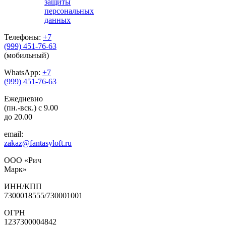
защиты
персональных
данных
Телефоны:
+7
(999) 451-76-63
(мобильный)
WhatsApp:
+7
(999) 451-76-63
Ежедневно
(пн.-вск.) с 9.00
до 20.00
email:
zakaz@fantasyloft.ru
ООО «Рич
Марк»
ИНН/КПП
7300018555/730001001
ОГРН
1237300004842