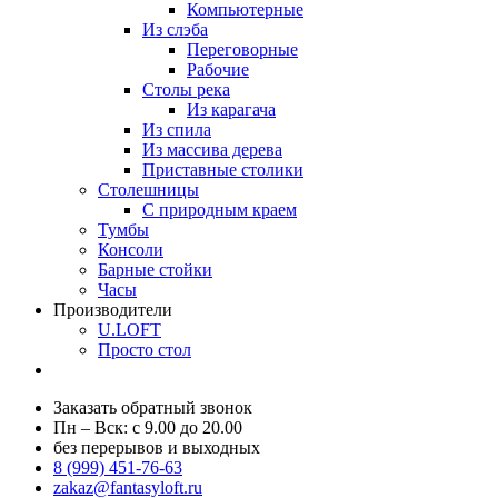
Компьютерные
Из слэба
Переговорные
Рабочие
Столы река
Из карагача
Из спила
Из массива дерева
Приставные столики
Столешницы
С природным краем
Тумбы
Консоли
Барные стойки
Часы
Производители
U.LOFT
Просто стол
Заказать обратный звонок
Пн – Вск: с 9.00 до 20.00
без перерывов и выходных
8 (999) 451-76-63
zakaz@fantasyloft.ru