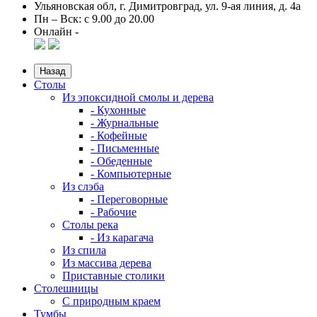
Ульяновская обл, г. Димитровград, ул. 9-ая линия, д. 4а
Пн – Вск: с 9.00 до 20.00
Онлайн -
Назад
Столы
Из эпоксидной смолы и дерева
- Кухонные
- Журнальные
- Кофейные
- Письменные
- Обеденные
- Компьютерные
Из слэба
- Переговорные
- Рабочие
Столы река
- Из карагача
Из спила
Из массива дерева
Приставные столики
Столешницы
С природным краем
Тумбы