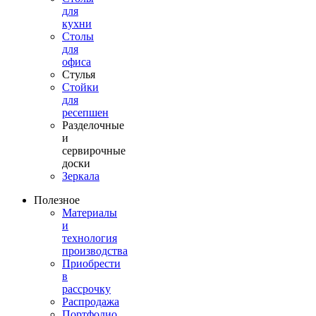
для
кухни
Столы
для
офиса
Стулья
Стойки
для
ресепшен
Разделочные
и
сервирочные
доски
Зеркала
Полезное
Материалы
и
технология
производства
Приобрести
в
рассрочку
Распродажа
Портфолио