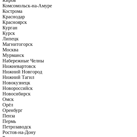
Киров
Комсомольск-на-Амуре
Кострома
Краснодар
Красноярск
Курган
Курск
Липецк
Магнитогорск
Москва
Мурманск
Набережные Челны
Нижневартовск
Нижний Новгород
Нижний Тагил
Новокузнецк
Новороссийск
Новосибирск
Омск
Орёл
Оренбург
Пенза
Пермь
Петрозаводск
Ростов-на-Дону