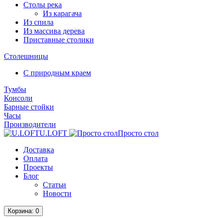
Столы река
Из карагача
Из спила
Из массива дерева
Приставные столики
Столешницы
С природным краем
Тумбы
Консоли
Барные стойки
Часы
Производители
U.LOFT
Просто стол
Доставка
Оплата
Проекты
Блог
Статьи
Новости
Корзина
: 0