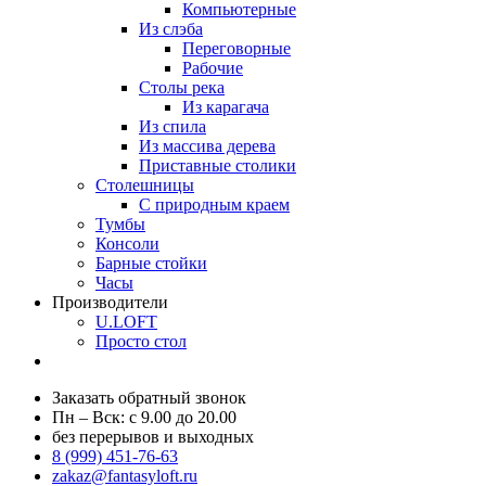
Компьютерные
Из слэба
Переговорные
Рабочие
Столы река
Из карагача
Из спила
Из массива дерева
Приставные столики
Столешницы
С природным краем
Тумбы
Консоли
Барные стойки
Часы
Производители
U.LOFT
Просто стол
Заказать обратный звонок
Пн – Вск: с 9.00 до 20.00
без перерывов и выходных
8 (999) 451-76-63
zakaz@fantasyloft.ru