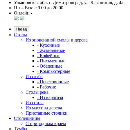
Ульяновская обл, г. Димитровград, ул. 9-ая линия, д. 4а
Пн – Вск: с 9.00 до 20.00
Онлайн -
Назад
Столы
Из эпоксидной смолы и дерева
- Кухонные
- Журнальные
- Кофейные
- Письменные
- Обеденные
- Компьютерные
Из слэба
- Переговорные
- Рабочие
Столы река
- Из карагача
Из спила
Из массива дерева
Приставные столики
Столешницы
С природным краем
Тумбы