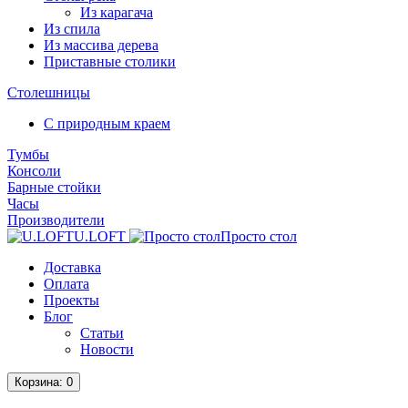
Из карагача
Из спила
Из массива дерева
Приставные столики
Столешницы
С природным краем
Тумбы
Консоли
Барные стойки
Часы
Производители
U.LOFT
Просто стол
Доставка
Оплата
Проекты
Блог
Статьи
Новости
Корзина
: 0