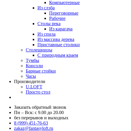
Компьютерные
Из слэба
Переговорные
Рабочие
Столы река
Из карагача
Из спила
Из массива дерева
Приставные столики
Столешницы
С природным краем
Тумбы
Консоли
Барные стойки
Часы
Производители
U.LOFT
Просто стол
Заказать обратный звонок
Пн – Вск: с 9.00 до 20.00
без перерывов и выходных
8 (999) 451-76-63
zakaz@fantasyloft.ru