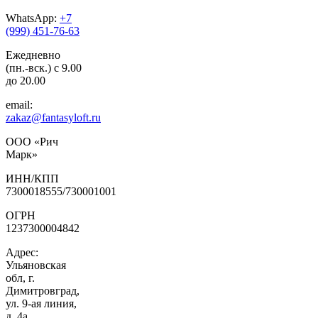
WhatsApp:
+7
(999) 451-76-63
Ежедневно
(пн.-вск.) с 9.00
до 20.00
email:
zakaz@fantasyloft.ru
ООО «Рич
Марк»
ИНН/КПП
7300018555/730001001
ОГРН
1237300004842
Адрес:
Ульяновская
обл, г.
Димитровград,
ул. 9-ая линия,
д. 4а