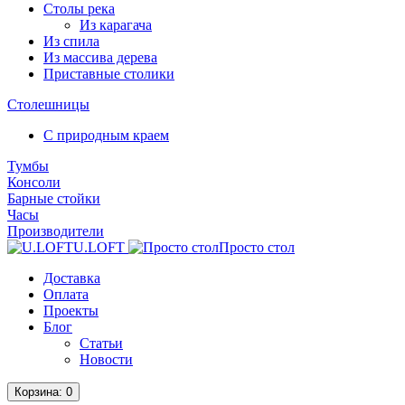
Столы река
Из карагача
Из спила
Из массива дерева
Приставные столики
Столешницы
С природным краем
Тумбы
Консоли
Барные стойки
Часы
Производители
U.LOFT
Просто стол
Доставка
Оплата
Проекты
Блог
Статьи
Новости
Корзина
: 0